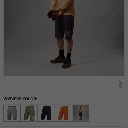
<
>
>
<
WYBIERZ KOLOR: