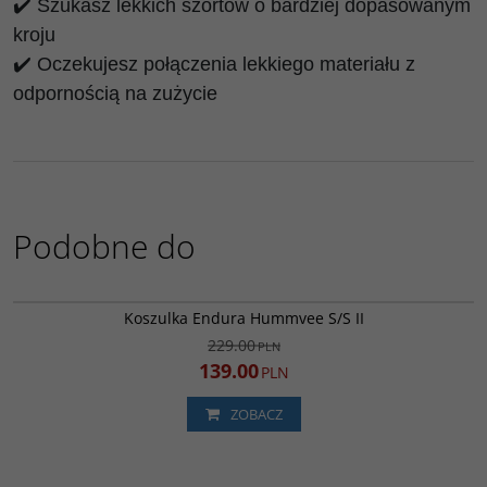
✔️ Szukasz lekkich szortów o bardziej dopasowanym
kroju
✔️ Oczekujesz połączenia lekkiego materiału z
odpornością na zużycie
Podobne do
E3233OH
PROMOCJA
Koszulka Endura Hummvee S/S II
229.00
PLN
139.00
PLN
ZOBACZ