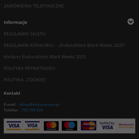
ZAMÓWIENIA TELEFONICZNE
Informacje
REGULAMIN SKLEPU
REGULAMIN KONKURSU - „EnduraStore Black Weeks 2025”
Konkurs EnduraStore Black Weeks 2025
POLITYKA PRYWATNOŚCI
POLITYKA „COOKIES”
Kontakt
E-mail
:
sklep@endurastore.pl
Telefon
:
792 790 820