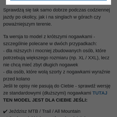
Sprawdzą się tak samo dobrze podczas codziennej
jazdy po okolicy, jak i na singlach w górach czy
poważniejszym terenie.
Ta wersja to model z krótszymi nogawkami -
szczególnie polecane w dwóch przypadkach:
- dla niższych i mocniej zbudowanych osób, które
potrzebują większego rozmiaru (np. XL / XXL), lecz
nie chcą mieć zbyt długich nogawek
- dla osób, które wolą szorty z nogawkami wyraźnie
przed kolano
Jeśli te opisy nie pasują do Ciebie - sprawdź wersję
ze standardowymi (dłuższymi) nogawkami
TUTAJ
TEN MODEL JEST DLA CIEBIE JEŚLI:
✔️ Jeździsz MTB / Trail / All Mountain