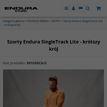
Menu
Panel
Lang
Szukaj
Kategoria główna
/
KOLEKCJA MĘSKA
/
SZORTY
/
Szorty Endura SingleTrack Lite
- krótszy krój
Szorty Endura SingleTrack Lite - krótszy
krój
Kod produktu
:
E8103GCA/S