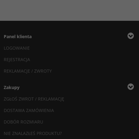
Panel klienta
LOGOWANIE
REJESTRACJA
REKLAMACJE / ZWROTY
Zakupy
ZGŁOŚ ZWROT / REKLAMACJĘ
DOSTAWA ZAMÓWIENIA
DOBÓR ROZMIARU
NIE ZNALAZŁEŚ PRODUKTU?