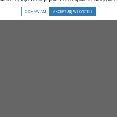
iałania strony. Więcej informacji o plikach cookies znajdziesz w Polityce prywatnoś
ODMAWIAM
AKCEPTUJĘ WSZYSTKIE