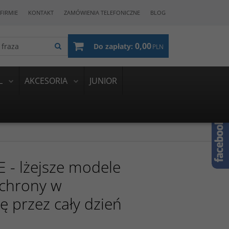
FIRMIE
KONTAKT
ZAMÓWIENIA TELEFONICZNE
BLOG
0,00
Do zapłaty:
PLN
L
AKCESORIA
JUNIOR
- lżejsze modele
chrony w
 przez cały dzień