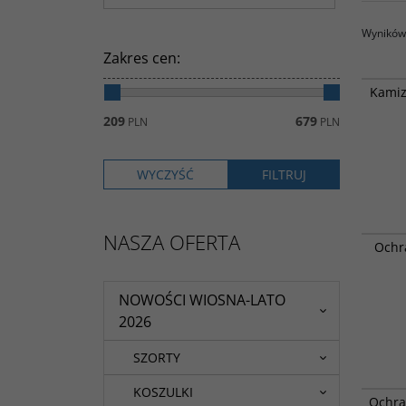
Wyników 
Zakres cen
:
Wszechs
Kamiz
jazdy w
enduro.
209
679
PLN
PLN
NASZA OFERTA
Przewie
Ochr
w teren
wygody 
zakłada
Velcro®
NOWOŚCI WIOSNA-LATO
2026
SZORTY
KOSZULKI
Wszechs
Ochra
All Mou