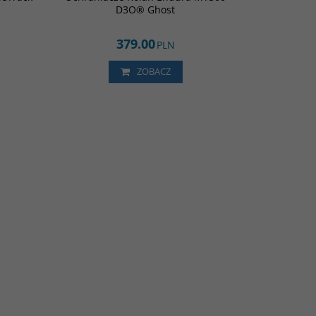
D3O® Ghost
ugich
wielogodzinnej jazdy w terenie wyposażone w
poziom
rewolucyjne wkładki D3O Ghost
ym
379.00
PLN
ZOBACZ