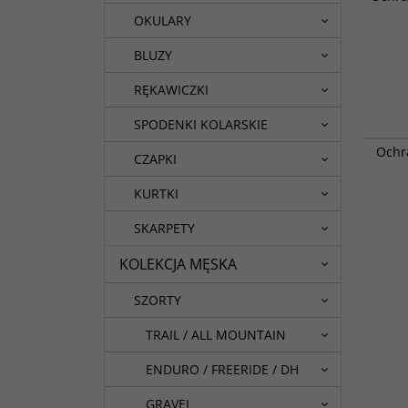
ochrony
OKULARY
BLUZY
RĘKAWICZKI
SPODENKI KOLARSKIE
Przewie
Ochr
w teren
CZAPKI
wygody 
KURTKI
SKARPETY
KOLEKCJA MĘSKA
SZORTY
TRAIL / ALL MOUNTAIN
ENDURO / FREERIDE / DH
GRAVEL