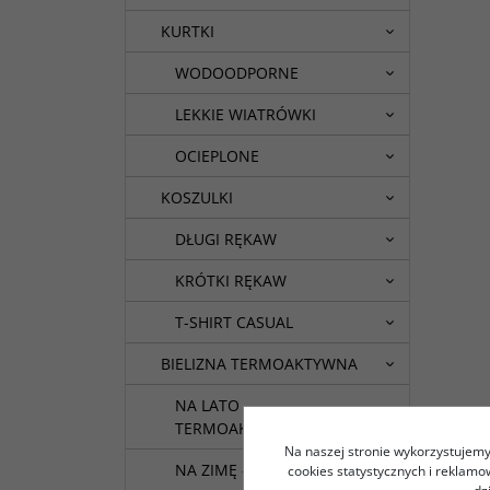
KURTKI
WODOODPORNE
LEKKIE WIATRÓWKI
OCIEPLONE
KOSZULKI
DŁUGI RĘKAW
KRÓTKI RĘKAW
T-SHIRT CASUAL
BIELIZNA TERMOAKTYWNA
NA LATO -
TERMOAKTYWNA
Na naszej stronie wykorzystujemy 
NA ZIMĘ - TERMICZNA
cookies statystycznych i reklam