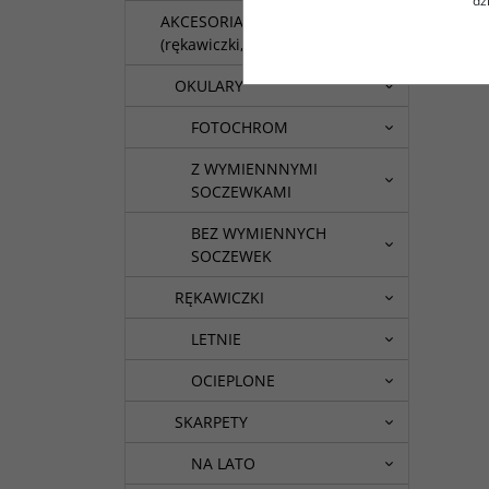
dz
AKCESORIA
(rękawiczki,skarpety itp.)
OKULARY
FOTOCHROM
Z WYMIENNNYMI
SOCZEWKAMI
BEZ WYMIENNYCH
SOCZEWEK
RĘKAWICZKI
LETNIE
OCIEPLONE
SKARPETY
NA LATO