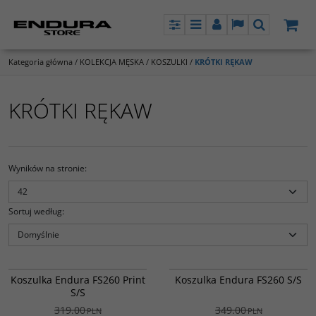
Panel
Menu
Panel
Lang
Szukaj
Kategoria główna
/
KOLEKCJA MĘSKA
/
KOSZULKI
/
KRÓTKI RĘKAW
KRÓTKI RĘKAW
Wyników na stronie
:
Sortuj według
:
E3236PO
E3235PO
Najlepiej sprzedająca się koszulka o
Najlepiej sprzedająca się koszulka o
PROMOCJA
PROMOCJA
Koszulka Endura FS260 Print
Koszulka Endura FS260 S/S
dopasowanym kroju w kolekcji
dopasowanym kroju w kolekcji
DARMOWA DOSTAWA
DARMOWA DOSTAWA
S/S
Endury.
Endury.
319.00
349.00
PLN
PLN