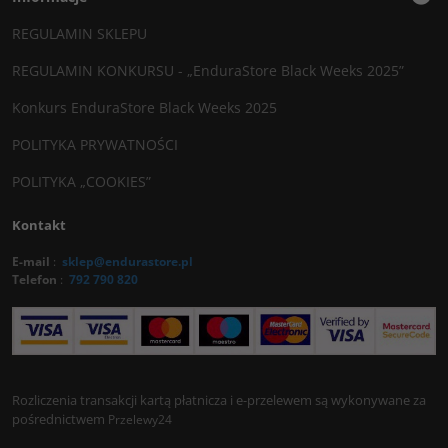
REGULAMIN SKLEPU
REGULAMIN KONKURSU - „EnduraStore Black Weeks 2025”
Konkurs EnduraStore Black Weeks 2025
POLITYKA PRYWATNOŚCI
POLITYKA „COOKIES”
Kontakt
E-mail
:
sklep@endurastore.pl
Telefon
:
792 790 820
Rozliczenia transakcji kartą płatnicza i e-przelewem są wykonywane za
pośrednictwem
Przelewy24