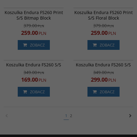
E3237BAB
E3238BK
Najlepiej sprzedająca się koszulka o
Najlepiej sprzedająca się koszulka o
NOWOŚĆ
PROMOCJA
NOWOŚĆ
PROMOCJA
Koszulka Endura FS260 Print
Koszulka Endura FS260 Print
dopasowanym kroju w kolekcji
dopasowanym kroju w kolekcji
DARMOWA DOSTAWA
DARMOWA DOSTAWA
S/S Bitmap Block
S/S Floral Block
Endury.
Endury.
379.00
379.00
PLN
PLN
259.00
259.00
PLN
PLN
ZOBACZ
ZOBACZ
E3235GE
E3235GTI
Najlepiej sprzedająca się koszulka o
Najlepiej sprzedająca się koszulka o
PROMOCJA
PROMOCJA
Koszulka Endura FS260 S/S
Koszulka Endura FS260 S/S
dopasowanym kroju w kolekcji
dopasowanym kroju w kolekcji
DARMOWA DOSTAWA
Endury.
Endury.
349.00
349.00
PLN
PLN
169.00
299.00
PLN
PLN
ZOBACZ
ZOBACZ
1
2