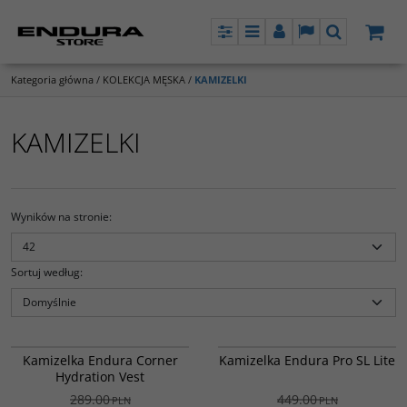
Panel
Menu
Panel
Lang
Szukaj
Kategoria główna
/
KOLEKCJA MĘSKA
/
KAMIZELKI
KAMIZELKI
Wyników na stronie
:
Sortuj według
:
RCRN014
E9172GE
Lekka, oddychająca kamizelka z
Minimalistyczna kamizelka
PROMOCJA
PROMOCJA
Kamizelka Endura Corner
Kamizelka Endura Pro SL Lite
systemem nawadniającym.
chroniąca przed wiatrem.
Hydration Vest
289.00
449.00
PLN
PLN