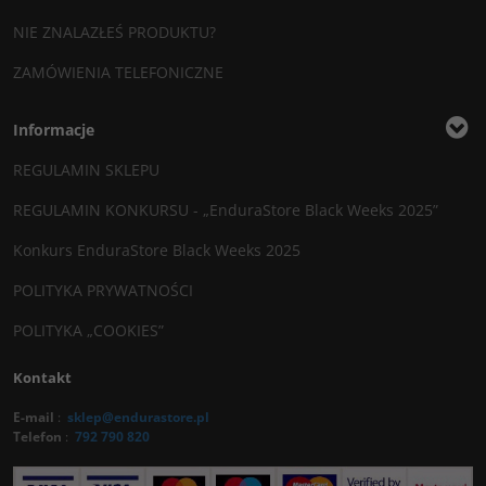
NIE ZNALAZŁEŚ PRODUKTU?
ZAMÓWIENIA TELEFONICZNE
Informacje
REGULAMIN SKLEPU
REGULAMIN KONKURSU - „EnduraStore Black Weeks 2025”
Konkurs EnduraStore Black Weeks 2025
POLITYKA PRYWATNOŚCI
POLITYKA „COOKIES”
Kontakt
E-mail
:
sklep@endurastore.pl
Telefon
:
792 790 820