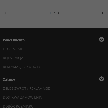
1
2
3
Panel klienta
LOGOWANIE
REJESTRACJA
REKLAMACJE / ZWROTY
Zakupy
ZGŁOŚ ZWROT / REKLAMACJĘ
DOSTAWA ZAMÓWIENIA
DOBÓR ROZMIARU