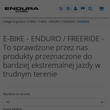
Panel
Menu
Panel
Lang
Szukaj
Kategoria główna
/
E-BIKE
/
E-BIKE - ENDURO / FREERIDE
/
DAMSKIE
E-BIKE - ENDURO / FREERIDE -
To sprawdzone przez nas
produkty przeznaczone do
bardziej ekstremalnej jazdy w
trudnym terenie
Wyników na stronie
:
Sortuj według
: