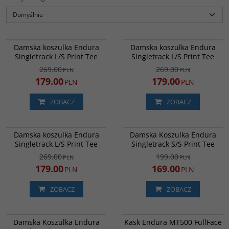
E6267GSA
E6267ENP
Super lekki, techniczny jersey do
Super lekki, techniczny jersey do
PROMOCJA
PROMOCJA
Damska koszulka Endura
Damska koszulka Endura
jazdy w terenie nawet w
jazdy w terenie nawet w
Singletrack L/S Print Tee
Singletrack L/S Print Tee
najbardziej upalne dni
najbardziej upalne dni
269.00
269.00
PLN
PLN
179.00
179.00
PLN
PLN
ZOBACZ
ZOBACZ
E6267BAE
E6269ENP
Super lekki, techniczny jersey do
Najlepiej sprzedajacy sie jersey
PROMOCJA
NOWOŚĆ
PROMOCJA
Damska koszulka Endura
Damska Koszulka Endura
jazdy w terenie nawet w
Endury, lecz nie w takiej wersji jaka
Singletrack L/S Print Tee
Singletrack S/S Print Tee
najbardziej upalne dni
znasz — lżejszy i bardziej
przewiewny, idealny na rundy po
269.00
199.00
PLN
PLN
trasach w upalne dni
179.00
169.00
PLN
PLN
ZOBACZ
ZOBACZ
E6269BAE
E1571WH
Najlepiej sprzedajacy sie jersey
Kask do Enduro i ostrzejszych
NOWOŚĆ
PROMOCJA
PROMOCJA
Damska Koszulka Endura
Kask Endura MT500 FullFace
Endury, lecz nie w takiej wersji jaka
odmian MTB. Wykorzystując
DARMOWA DOSTAWA