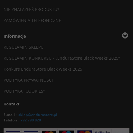
NIE ZNALAZŁEŚ PRODUKTU?
ZAMÓWIENIA TELEFONICZNE
Informacje
REGULAMIN SKLEPU
REGULAMIN KONKURSU - „EnduraStore Black Weeks 2025”
Konkurs EnduraStore Black Weeks 2025
POLITYKA PRYWATNOŚCI
POLITYKA „COOKIES”
Kontakt
E-mail
:
sklep@endurastore.pl
Telefon
:
792 790 820