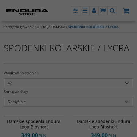
Panel
Menu
Panel
Lang
Szukaj
Kategoria główna
/
KOLEKCJA DAMSKA
/
SPODENKI KOLARSKIE / LYCRA
SPODENKI KOLARSKIE / LYCRA
Wyników na stronie
:
Sortuj według
:
E6251GCA
E6251BK
Spodenki kolarskie wyposażone w
Spodenki kolarskie wyposażone w
DARMOWA DOSTAWA
DARMOWA DOSTAWA
Damskie spodenki Endura
Damskie spodenki Endura
wygodną wkładkę, profilowane
wygodną wkładkę, profilowane
Loop Bibshort
Loop Bibshort
szelki oraz boczne kieszenie na
szelki oraz boczne kieszenie na
nogawkach.
nogawkach.
349.00
349.00
PLN
PLN