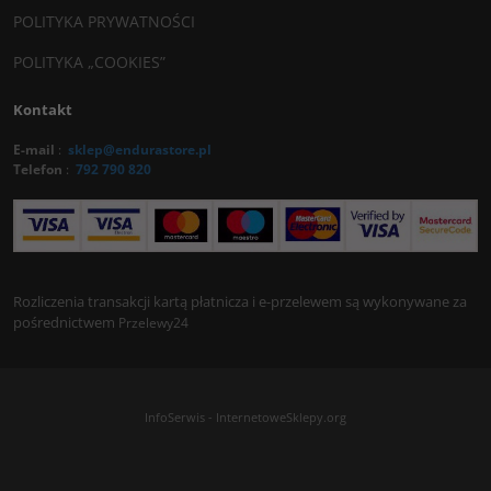
POLITYKA PRYWATNOŚCI
POLITYKA „COOKIES”
Kontakt
E-mail
:
sklep@endurastore.pl
Telefon
:
792 790 820
Rozliczenia transakcji kartą płatnicza i e-przelewem są wykonywane za
pośrednictwem
Przelewy24
InfoSerwis
-
InternetoweSklepy.org