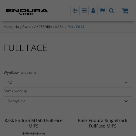
Panel
Menu
Panel
Lang
Szukaj
Kategoria główna
/
AKCESORIA
/
KASKI
/
FULL FACE
FULL FACE
Wyników na stronie
:
Sortuj według
:
E1571WH
E1573TW
Kask do Enduro i ostrzejszych
Lekki kask Full Face do jazdy po
PROMOCJA
DARMOWA DOSTAWA
Kask Endura MT500 FullFace
Kask Endura Singletrack
odmian MTB. Wykorzystując
trasach MTB.
DARMOWA DOSTAWA
MIPS
FullFace MIPS
zaawansowany materiał Koroyd,
kask zapewnia ochronę z
1259.00
PLN