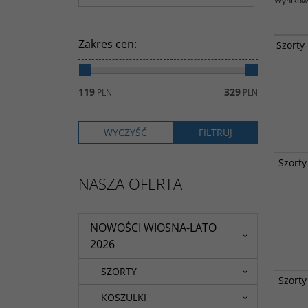
Wyników 
Najnows
Zakres cen
:
Szorty
rowero
spodenk
stylu ca
funkcjo
119
329
PLN
PLN
Kultowy
Szort
luźnych
NASZA OFERTA
NOWOŚCI WIOSNA-LATO
2026
SZORTY
Kultowy
Szort
luźnych
KOSZULKI