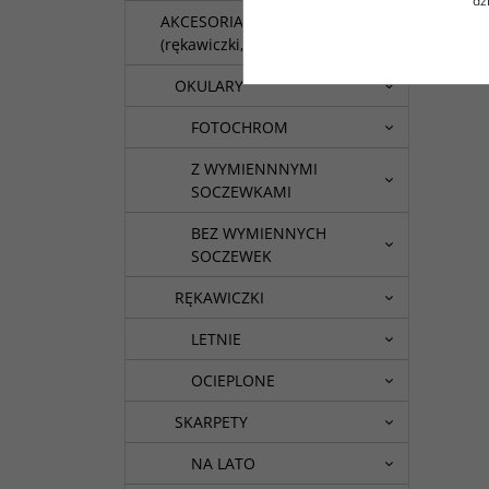
dz
AKCESORIA
(rękawiczki,skarpety itp.)
OKULARY
FOTOCHROM
Z WYMIENNNYMI
SOCZEWKAMI
BEZ WYMIENNYCH
SOCZEWEK
RĘKAWICZKI
LETNIE
OCIEPLONE
SKARPETY
NA LATO