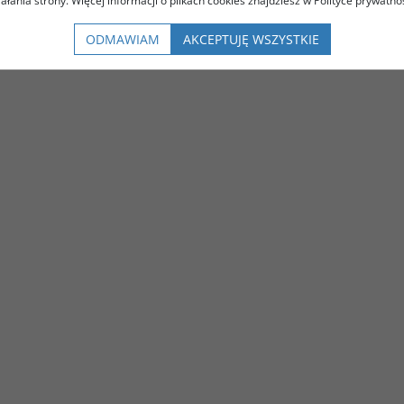
iałania strony. Więcej informacji o plikach cookies znajdziesz w Polityce prywatnoś
ODMAWIAM
AKCEPTUJĘ WSZYSTKIE