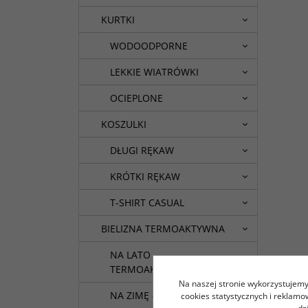
KURTKI
WODOODPORNE
LEKKIE WIATRÓWKI
OCIEPLONE
KOSZULKI
DŁUGI RĘKAW
KRÓTKI RĘKAW
T-SHIRT CASUAL
BIELIZNA TERMOAKTYWNA
NA LATO -
TERMOAKTYWNA
Na naszej stronie wykorzystujemy 
NA ZIMĘ - TERMICZNA
cookies statystycznych i reklam