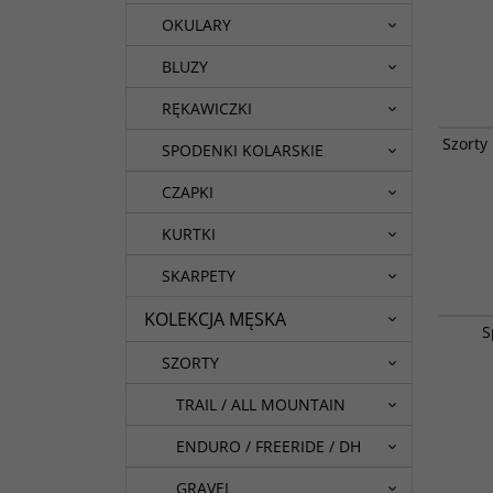
OKULARY
BLUZY
RĘKAWICZKI
Najnows
Szorty
rowero
SPODENKI KOLARSKIE
spodenk
stylu ca
CZAPKI
funkcjo
KURTKI
SKARPETY
KOLEKCJA MĘSKA
Wyższy 
S
550-Seri
SZORTY
TRAIL / ALL MOUNTAIN
ENDURO / FREERIDE / DH
GRAVEL