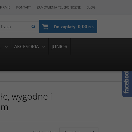
FIRMIE
KONTAKT
ZAMÓWIENIA TELEFONICZNE
BLOG
0,00
Do zapłaty:
PLN
L
AKCESORIA
JUNIOR
łe, wygodne i
im