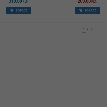
319.00
269.00
PLN
PLN
ZOBACZ
ZOBACZ
1
2
3