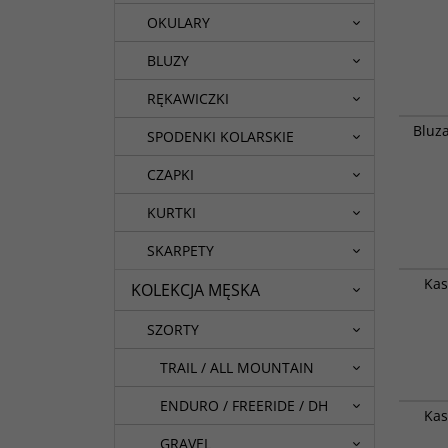
OKULARY
BLUZY
RĘKAWICZKI
Uniwers
Bluz
przed c
SPODENKI KOLARSKIE
CZAPKI
KURTKI
SKARPETY
Najnows
Kas
KOLEKCJA MĘSKA
kasku E
SZORTY
TRAIL / ALL MOUNTAIN
Najnows
ENDURO / FREERIDE / DH
Kas
kasku E
GRAVEL