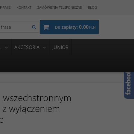
FIRMIE
KONTAKT
ZAMÓWIENIA TELEFONICZNE
BLOG
0,00
Do zapłaty:
PLN
L
AKCESORIA
JUNIOR
o wszechstronnym
 z wyłączeniem
e