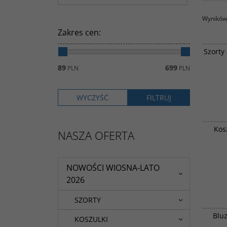
Wyników 
Zakres cen
:
Najnows
Szorty
rowero
spodenk
89
699
PLN
PLN
stylu ca
funkcjo
Koszulk
Kos
wykonan
NASZA OFERTA
DriRele
w wysok
NOWOŚCI WIOSNA-LATO
2026
SZORTY
Zdecydo
Blu
bluz End
KOSZULKI