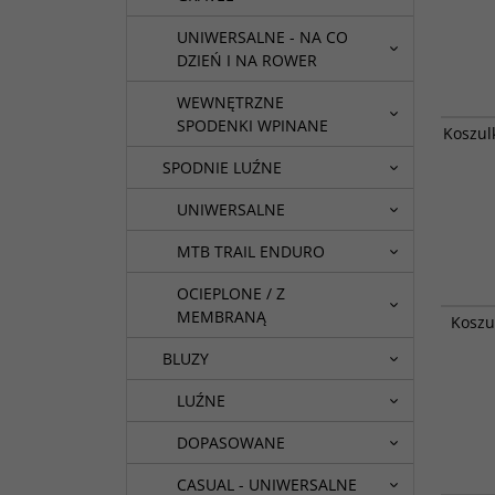
UNIWERSALNE - NA CO
DZIEŃ I NA ROWER
WEWNĘTRZNE
Najlepie
SPODENKI WPINANE
Koszul
nie w ta
bardzie
SPODNIE LUŹNE
trasach
UNIWERSALNE
MTB TRAIL ENDURO
OCIEPLONE / Z
Najlepie
MEMBRANĄ
Koszu
nie w ta
bardzie
BLUZY
trasach
LUŹNE
DOPASOWANE
CASUAL - UNIWERSALNE