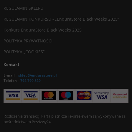
REGULAMIN SKLEPU
REGULAMIN KONKURSU - „EnduraStore Black Weeks 2025”
Konkurs EnduraStore Black Weeks 2025
POLITYKA PRYWATNOŚCI
POLITYKA „COOKIES”
Kontakt
E-mail
:
sklep@endurastore.pl
Telefon
:
792 790 820
Rozliczenia transakcji kartą płatnicza i e-przelewem są wykonywane za
pośrednictwem
Przelewy24