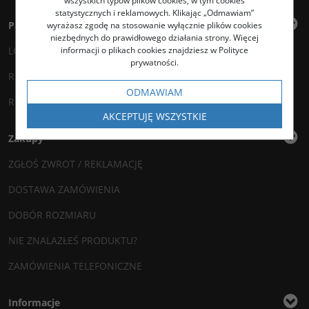
wszystkich typów plików cookies, w tym cookies
statystycznych i reklamowych. Klikając „Odmawiam”
Panel klienta
wyrażasz zgodę na stosowanie wyłącznie plików cookies
niezbędnych do prawidłowego działania strony. Więcej
informacji o plikach cookies znajdziesz w Polityce
LOGOWANIE
prywatności.
REJESTRACJA
ODMAWIAM
REKLAMACJE / ZWROTY
AKCEPTUJĘ WSZYSTKIE
Zakupy
ZGŁOŚ ZWROT / REKLAMACJĘ
DOSTAWA ZAMÓWIENIA
DOBÓR ROZMIARU
NIE ZNALAZŁEŚ PRODUKTU?
ZAMÓWIENIA TELEFONICZNE
Informacje