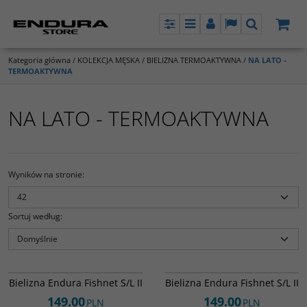
Panel
Menu
Panel
Lang
Szukaj
Kategoria główna
/
KOLEKCJA MĘSKA
/
BIELIZNA TERMOAKTYWNA
/
NA LATO -
TERMOAKTYWNA
NA LATO - TERMOAKTYWNA
Wyników na stronie
:
Sortuj według
:
E3167BK
E3167WH
Zaawansowana bielizna o
Zaawansowana bielizna o
Bielizna Endura Fishnet S/L II
Bielizna Endura Fishnet S/L II
strukturze siatki o bardzo mocno
strukturze siatki o bardzo mocno
dopasowanym kroju oddzielająca
dopasowanym kroju oddzielająca
149.00
149.00
PLN
PLN