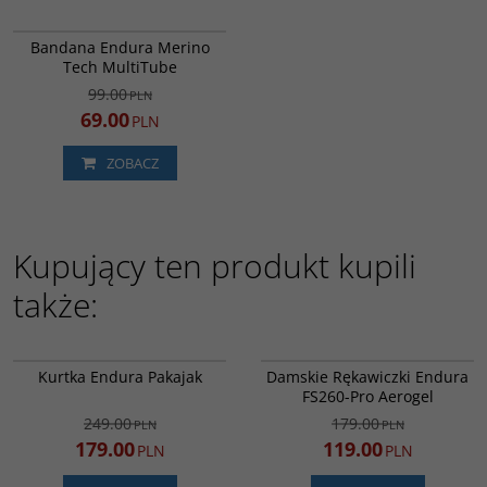
E0110PA
PROMOCJA
Bandana Endura Merino
Tech MultiTube
99.00
PLN
69.00
PLN
ZOBACZ
Kupujący ten produkt kupili
także:
E3193BK
E6127GB
PROMOCJA
PROMOCJA
Kurtka Endura Pakajak
Damskie Rękawiczki Endura
DARMOWA DOSTAWA
FS260-Pro Aerogel
249.00
179.00
PLN
PLN
179.00
119.00
PLN
PLN