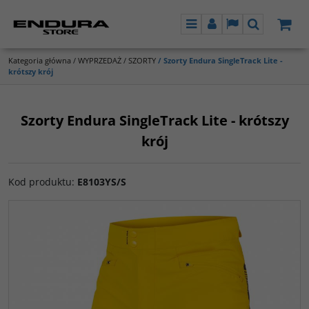
Menu
Panel
Lang
Szukaj
Kategoria główna
/
WYPRZEDAŻ
/
SZORTY
/
Szorty Endura SingleTrack Lite -
krótszy krój
Szorty Endura SingleTrack Lite - krótszy
krój
Kod produktu
:
E8103YS/S