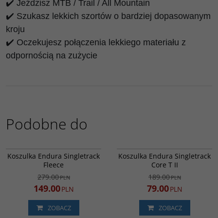
✔️ Jeździsz MTB / Trail / All Mountain
✔️ Szukasz lekkich szortów o bardziej dopasowanym
kroju
✔️ Oczekujesz połączenia lekkiego materiału z
odpornością na zużycie
Podobne do
E9155PA
E3232OT
PROMOCJA
PROMOCJA
Koszulka Endura Singletrack
Koszulka Endura Singletrack
Fleece
Core T II
279.00
189.00
PLN
PLN
149.00
79.00
PLN
PLN
ZOBACZ
ZOBACZ