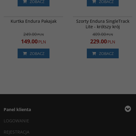
ZOBACZ
ZOBACZ
E3193YV
E8103PA/S
PROMOCJA
PROMOCJA
WYPRZEDAŻ
Kurtka Endura Pakajak
Szorty Endura SingleTrack
DARMOWA DOSTAWA
Lite - krótszy krój
249.00
409.00
PLN
PLN
149.00
229.00
PLN
PLN
ZOBACZ
ZOBACZ
Panel klienta
LOGOWANIE
REJESTRACJA