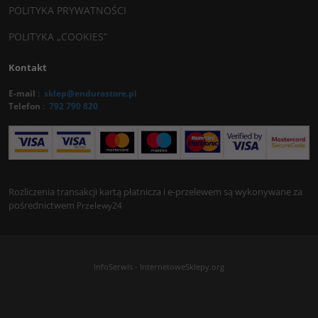
POLITYKA PRYWATNOŚCI
POLITYKA „COOKIES”
Kontakt
E-mail
:
sklep@endurastore.pl
Telefon
:
792 790 820
Rozliczenia transakcji kartą płatnicza i e-przelewem są wykonywane za
pośrednictwem
Przelewy24
InfoSerwis
-
InternetoweSklepy.org