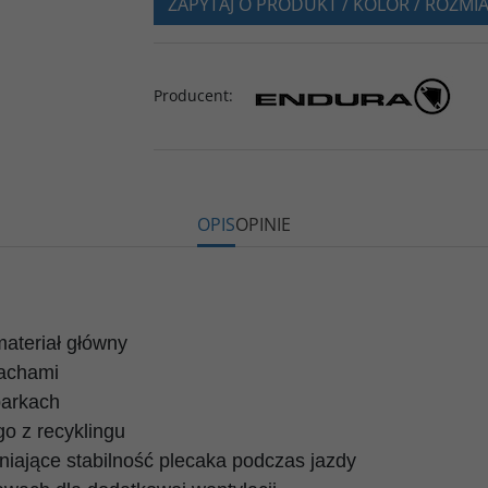
ZAPYTAJ O PRODUKT / KOLOR / ROZMI
Producent
:
OPIS
OPINIE
materiał główny
pachami
barkach
o z recyklingu
iające stabilność plecaka podczas jazdy