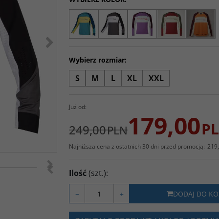
>
Wybierz rozmiar:
S
M
L
XL
XXL
Już od:
179,00
P
249,00
PLN
Najniższa cena z ostatnich 30 dni przed promocją:
219
>
<
Ilość
(szt.)
:
−
+
DODAJ DO KO