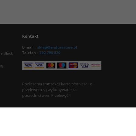
Kontakt
E-mail
:
sklep@endurastore.pl
Telefon
:
792 790 820
e Black
25
Rozliczenia transakcji kartą płatnicza i e-
przelewem są wykonywane za
pośrednictwem
Przelewy24
InfoSerwis
-
InternetoweSklepy.org