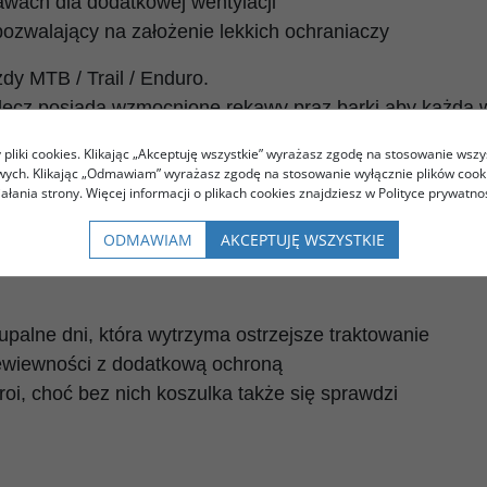
awach dla dodatkowej wentylacji
pozwalający na założenie lekkich ochraniaczy
zdy MTB / Trail / Enduro.
, lecz posiada wzmocnione rękawy praz barki aby każda
pliki cookies. Klikając „Akceptuję wszystkie” wyrażasz zgodę na stosowanie wszy
że z ochraniaczami czy zbroją pod spodem.
owych. Klikając „Odmawiam” wyrażasz zgodę na stosowanie wyłącznie plików coo
iałania strony. Więcej informacji o plikach cookies znajdziesz w Polityce prywatnoś
acze wybierając odpowiedni rozmiar.
ODMAWIAM
AKCEPTUJĘ WSZYSTKIE
 upalne dni, która wytrzyma ostrzejsze traktowanie
ewiewności z dodatkową ochroną
roi, choć bez nich koszulka także się sprawdzi