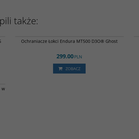
ili także:
OT
E1285BK
JA
DARMOWA DOSTAWA
S
Ochraniacze Łokci Endura MT500 D3O® Ghost
299.00
PLN
ZOBACZ
BK
WA
i w