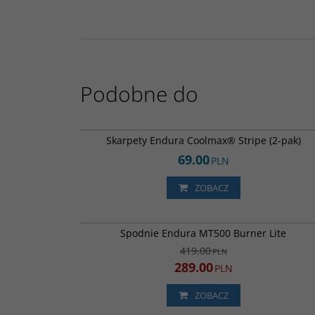
Podobne do
E1264
Skarpety Endura Coolmax® Stripe (2-pak)
69.00
PLN
ZOBACZ
E8131
PROMOCJA
DARMOWA DOSTA
Spodnie Endura MT500 Burner Lite
419.00
PLN
289.00
PLN
ZOBACZ