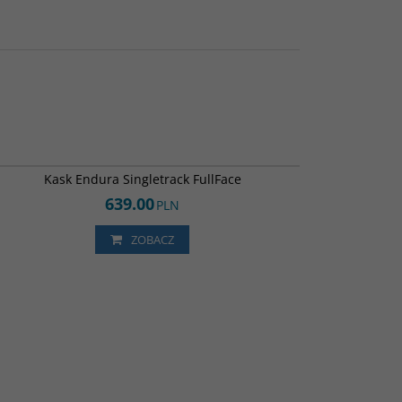
E1572WH
DARMOWA DOSTAWA
Kask Endura Singletrack FullFace
639.00
PLN
ZOBACZ