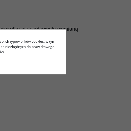
 wywrotka nie skutkowała wymianą
stkich typów plików cookies, w tym
kies niezbędnych do prawidłowego
ci.