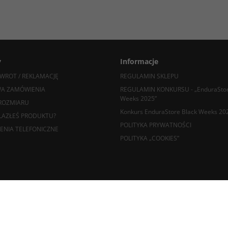
y
Informacje
WROT / REKLAMACJĘ
REGULAMIN SKLEPU
A ZAMÓWIENIA
REGULAMIN KONKURSU - „EnduraStor
Weeks 2025”
ROZMIARU
Konkurs EnduraStore Black Weeks 20
LAZŁEŚ PRODUKTU?
POLITYKA PRYWATNOŚCI
ENIA TELEFONICZNE
POLITYKA „COOKIES”