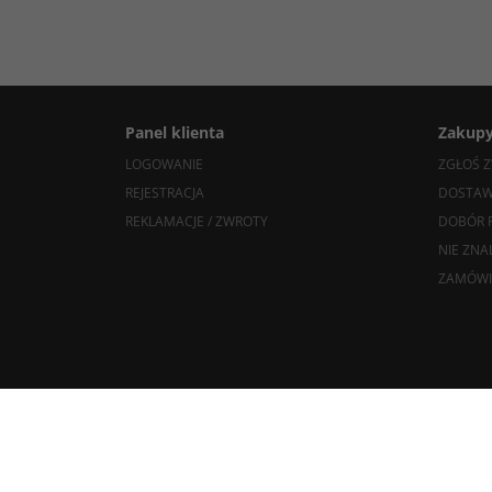
Panel klienta
Zakup
LOGOWANIE
ZGŁOŚ Z
REJESTRACJA
DOSTAW
REKLAMACJE / ZWROTY
DOBÓR 
NIE ZNA
ZAMÓWI