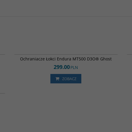
BK
E1285BK
DARMOWA DOSTAWA
Ochraniacze Łokci Endura MT500 D3O® Ghost
299.00
PLN
ZOBACZ
BK
WA