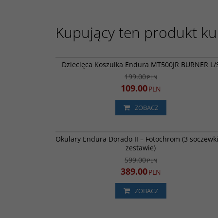
Kupujący ten produkt kup
E7157
PROMOC
Dziecięca Koszulka Endura MT500JR BURNER L/
199.00
PLN
109.00
PLN
ZOBACZ
E1297
PROMOCJA
DARMOWA DOSTA
Okulary Endura Dorado II – Fotochrom (3 soczewk
zestawie)
599.00
PLN
389.00
PLN
ZOBACZ