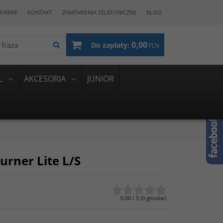
FIRMIE
KONTAKT
ZAMÓWIENIA TELEFONICZNE
BLOG
0,00
Do zapłaty:
PLN
L
AKCESORIA
JUNIOR
rner Lite L/S
0.00
/
5
(
0
głosów)