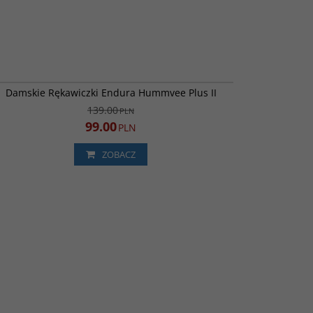
E6120BK
PROMOCJA
Damskie Rękawiczki Endura Hummvee Plus II
139.00
PLN
99.00
PLN
ZOBACZ