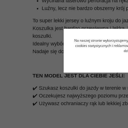
Wycinana laserowo perforacja na ręk
Luźny, lecz nie bardzo obszerny krój 
To super lekki jersey o luźnym kroju do ja
Koszulka jest bardzo przewiewna i lekka
koszulki.
Na naszej stronie wykorzystujemy 
Idealny wybór do jazdy w upalne dni, tak
cookies statystycznych i reklam
dz
Nadaje się do używania na zbroję/ochrani
TEN MODEL JEST DLA CIEBIE JEŚLI:
✔️ Szukasz koszulki do jazdy w terenie w
✔️ Oczekujesz najwyższego poziomu prz
✔️ Używasz ochraniaczy rąk lub lekkiej zb