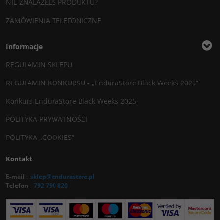
NIE ZNALAZŁEŚ PRODUKTU?
ZAMÓWIENIA TELEFONICZNE
Informacje
REGULAMIN SKLEPU
REGULAMIN KONKURSU - „EnduraStore Black Weeks 2025”
Konkurs EnduraStore Black Weeks 2025
POLITYKA PRYWATNOŚCI
POLITYKA „COOKIES”
Kontakt
E-mail
:
sklep@endurastore.pl
Telefon
:
792 790 820