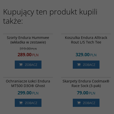
Kupujący ten produkt kupili
także:
E8117GY
E3259GCA
PROMOCJA
Szorty Endura Hummvee
Koszulka Endura Alltrack
(wkładka w zestawie)
Rout L/S Tech Tee
319.00
PLN
289.00
329.00
PLN
PLN
ZOBACZ
ZOBACZ
E1285BK
E1263BK
DARMOWA DOSTAWA
Ochraniacze Łokci Endura
Skarpety Endura Coolmax®
MT500 D3O® Ghost
Race Sock (3-pak)
299.00
79.00
PLN
PLN
ZOBACZ
ZOBACZ