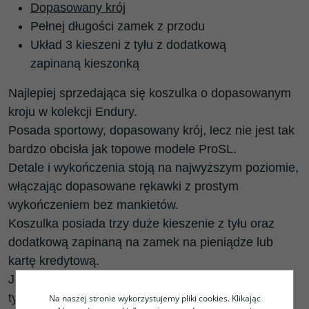
Dopasowany krój
Pełnej długości zamek z przodu
Układ 3 kieszeni z tyłu z dodatkową
zapinaną kieszonką
Najlepiej sprzedająca się koszulka o dopasowanym
kroju w kolekcji Endury.
Posada sportowy, dopasowany krój, lecz nie jest tak
bardzo obcisła jak topowe modele ProSL.
Detale i wykończenia stoją na najwyższym poziomie,
włączając dopasowane rękawki z prostym
wykończeniem bez mankietów.
Koszulka posiada trzy duże kieszenie z tyłu oraz
dodatkową zapinaną na zamek na pieniądze lub
kartę kredytową.
Jeśli szukasz najbardziej uniwersalnej koszulki tego
typu - dobrze trafiłeś!
Na naszej stronie wykorzystujemy pliki cookies. Klikając