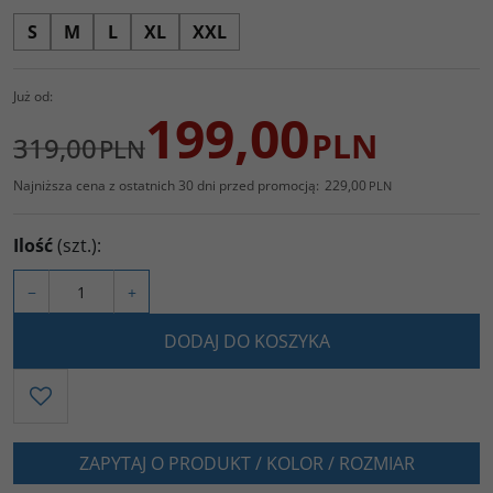
S
M
L
XL
XXL
Już od:
199,00
PLN
319,00
PLN
Najniższa cena z ostatnich 30 dni przed promocją:
229,00
PLN
Ilość
(szt.)
:
−
+
DODAJ DO KOSZYKA
ZAPYTAJ O PRODUKT / KOLOR / ROZMIAR