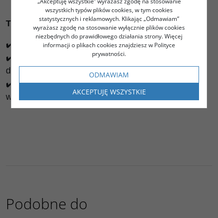
„Akceptuję wszystkie” wyrażasz zgodę na stosowanie
wszystkich typów plików cookies, w tym cookies
statystycznych i reklamowych. Klikając „Odmawiam”
TEN MODEL JEST DLA CIEBIE JEŚLI:
wyrażasz zgodę na stosowanie wyłącznie plików cookies
niezbędnych do prawidłowego działania strony. Więcej
✔️ Szukasz koszulki o dopasowanym kroju
informacji o plikach cookies znajdziesz w Polityce
prywatności.
✔️ Jeździsz na szosie, gravelu lub po prosu wolisz
dopasowany krój
ODMAWIAM
✔️ Oczekujesz wysokich parametrów materiału bez
AKCEPTUJĘ WSZYSTKIE
wysokiej ceny na metce
Podobne do