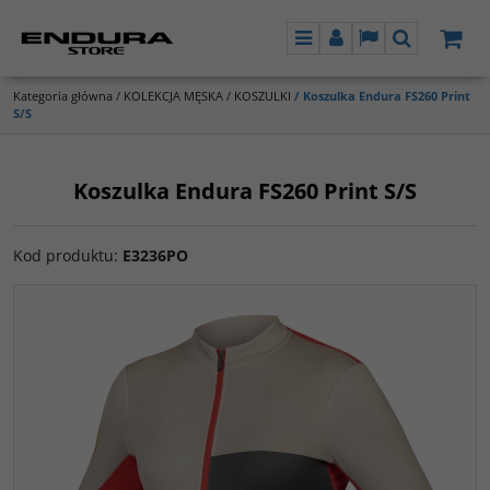
Menu
Panel
Lang
Szukaj
Kategoria główna
/
KOLEKCJA MĘSKA
/
KOSZULKI
/
Koszulka Endura FS260 Print
S/S
Koszulka Endura FS260 Print S/S
Kod produktu
:
E3236PO