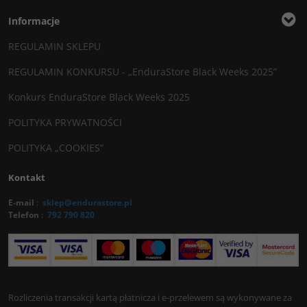
Informacje
REGULAMIN SKLEPU
REGULAMIN KONKURSU - „EnduraStore Black Weeks 2025”
Konkurs EnduraStore Black Weeks 2025
POLITYKA PRYWATNOŚCI
POLITYKA „COOKIES”
Kontakt
E-mail
:
sklep@endurastore.pl
Telefon
:
792 790 820
Rozliczenia transakcji kartą płatnicza i e-przelewem są wykonywane za