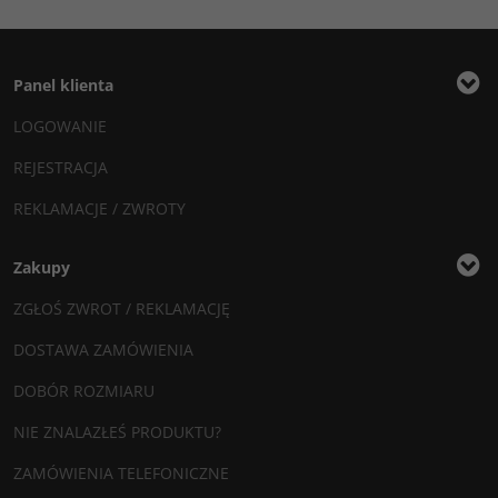
Panel klienta
LOGOWANIE
REJESTRACJA
REKLAMACJE / ZWROTY
Zakupy
ZGŁOŚ ZWROT / REKLAMACJĘ
DOSTAWA ZAMÓWIENIA
DOBÓR ROZMIARU
NIE ZNALAZŁEŚ PRODUKTU?
ZAMÓWIENIA TELEFONICZNE