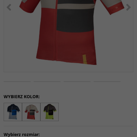
<
>
WYBIERZ KOLOR:
Wybierz rozmiar: