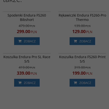
E7150BK
E1224BK
PROMOCJA
PROMOCJA
Spodenki Endura FS260
Rękawiczki Endura FS260-Pro
DARMOWA DOSTAWA
Bibshort
Thermo
479.00
139.00
PLN
PLN
299.00
129.00
PLN
PLN
ZOBACZ
ZOBACZ
E3234BLT
E3236YV
PROMOCJA
PROMOCJA
Koszulka Endura Pro SL Race
Koszulka Endura FS260 Print
DARMOWA DOSTAWA
DARMOWA DOSTAWA
S/S
S/S
419.00
319.00
PLN
PLN
339.00
199.00
PLN
PLN
ZOBACZ
ZOBACZ