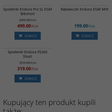
E4074BK
E1316BK
PROMOCJA
Spodenki Endura Pro SL EGM
Rękawiczki Endura EGM Mitt
DARMOWA DOSTAWA
Bibshort
649.00
PLN
499.00
199.00
PLN
PLN
ZOBACZ
ZOBACZ
E7161BK
PROMOCJA
Spodenki Endura FS260
DARMOWA DOSTAWA
Short
359.00
PLN
319.00
PLN
ZOBACZ
Kupujący ten produkt kupili
także: