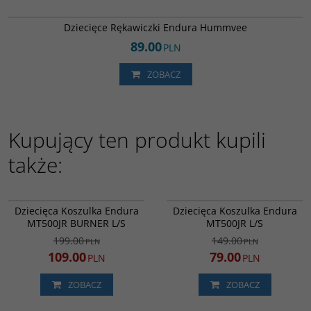
E7144GC
Dziecięce Rękawiczki Endura Hummvee
89.00
PLN
ZOBACZ
Kupujący ten produkt kupili
także:
E7157OT
E7152BK
PROMOCJA
PROMOCJA
Dziecięca Koszulka Endura
Dziecięca Koszulka Endura
MT500JR BURNER L/S
MT500JR L/S
199.00
149.00
PLN
PLN
109.00
79.00
PLN
PLN
ZOBACZ
ZOBACZ
E9144BK
E7144OT