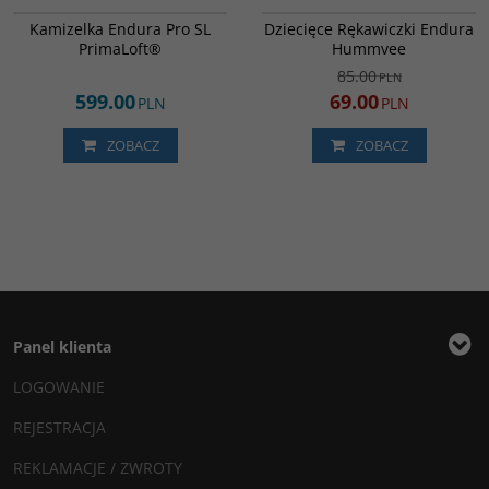
DARMOWA DOSTAWA
PROMOCJA
Kamizelka Endura Pro SL
Dziecięce Rękawiczki Endura
PrimaLoft®
Hummvee
85.00
PLN
599.00
69.00
PLN
PLN
ZOBACZ
ZOBACZ
Panel klienta
LOGOWANIE
REJESTRACJA
REKLAMACJE / ZWROTY