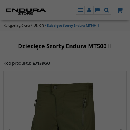
Menu
Panel
Lang
Szukaj
Kategoria główna
/
JUNIOR
/
Dziecięce Szorty Endura MT500 II
Dziecięce Szorty Endura MT500 II
Kod produktu
:
E7159GO
<
>