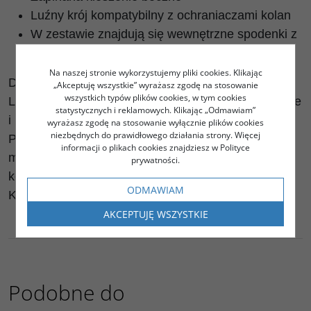
Luźny krój kompatybilny z ochraniaczami kolan
W zestawie znajdują się wewnętrzne spodenki z
wkładką antybakteryjną.
Na naszej stronie wykorzystujemy pliki cookies. Klikając
Dziecięcy odpowiednich dorosłych szortów MT500.
„Akceptuję wszystkie” wyrażasz zgodę na stosowanie
wszystkich typów plików cookies, w tym cookies
Lekkie, trwałe szorty do jazdy po ścieżkach w terenie
statystycznych i reklamowych. Klikając „Odmawiam”
i nie tylko.
wyrażasz zgodę na stosowanie wyłącznie plików cookies
niezbędnych do prawidłowego działania strony. Więcej
Posiadają regulację w pasie, zapinane kieszenie i
informacji o plikach cookies znajdziesz w Polityce
mają krój pozwalający na założenie ochraniaczy
prywatności.
kolan.
ODMAWIAM
Kolorystyka spójna z dorosłymi modelami.
AKCEPTUJĘ WSZYSTKIE
Podobne do