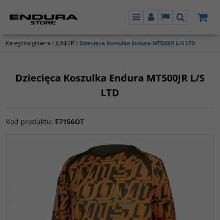
Menu
Panel
Lang
Szukaj
Kategoria główna
/
JUNIOR
/
Dziecięca Koszulka Endura MT500JR L/S LTD
Dziecięca Koszulka Endura MT500JR L/S
LTD
Kod produktu
:
E7156OT