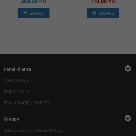
269.00
119.00
PLN
PLN
ZOBACZ
ZOBACZ
Panel klienta
LOGOWANIE
REJESTRACJA
REKLAMACJE / ZWROTY
Zakupy
ZGŁOŚ ZWROT / REKLAMACJĘ