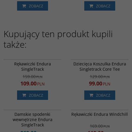
ZOBACZ
ZOBACZ
Kupujący ten produkt kupili
także:
E1168GO
E7158YM
PROMOCJA
PROMOCJA
Rękawiczki Endura
Dziecięca Koszulka Endura
SingleTrack
Singletrack Core Tee
159.00
129.00
PLN
PLN
109.00
99.00
PLN
PLN
ZOBACZ
ZOBACZ
E3198BK
E1186BK
PROMOCJA
Damskie spodenki
Rękawiczki Endura Windchill
wewnętrzne Endura
SingleTrack
169.00
PLN