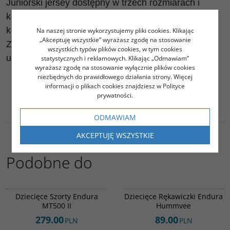
Juniorski jersey dostępny w trzech rozmiarach i
kolorystyce współgrającej z koszulkami męskiej
kolekcji.
Na naszej stronie wykorzystujemy pliki cookies. Klikając
„Akceptuję wszystkie” wyrażasz zgodę na stosowanie
Zabierz dzieciaka na rower, niech się z Tobą
wszystkich typów plików cookies, w tym cookies
utożsamia i czerpie dobre wzorce!
statystycznych i reklamowych. Klikając „Odmawiam”
wyrażasz zgodę na stosowanie wyłącznie plików cookies
niezbędnych do prawidłowego działania strony. Więcej
informacji o plikach cookies znajdziesz w Polityce
prywatności.
ODMAWIAM
AKCEPTUJĘ WSZYSTKIE
Podobne do
E7159BC
E7144GC
Dziecięce Szorty Endura
Dziecięce Rękawiczki Endura
MT500 II
Hummvee
279.00
89.00
PLN
PLN