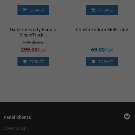
ZOBACZ
ZOBACZ
E8116BRA
E1365GCA
PROMOCJA
Damskie Szorty Endura
Chusta Endura MultiTube
DARMOWA DOSTAWA
SingleTrack II
329.00
PLN
299.00
69.00
PLN
PLN
ZOBACZ
ZOBACZ
Panel klienta
LOGOWANIE