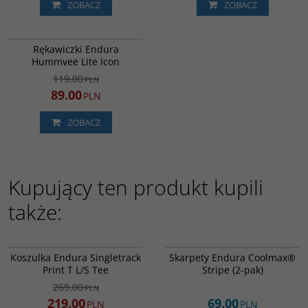
ZOBACZ
ZOBACZ
E1258BB
PROMOCJA
Rękawiczki Endura
Hummvee Lite Icon
119.00
PLN
89.00
PLN
ZOBACZ
Kupujący ten produkt kupili
także:
E5210BSA
E1264BK
PROMOCJA
Koszulka Endura Singletrack
Skarpety Endura Coolmax®
Print T L/S Tee
Stripe (2-pak)
269.00
PLN
219.00
69.00
PLN
PLN