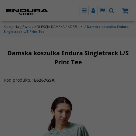
Menu
Panel
Lang
Szukaj
Kategoria główna
/
KOLEKCJA DAMSKA
/
KOSZULKI
/
Damska koszulka Endura
Singletrack L/S Print Tee
Damska koszulka Endura Singletrack L/S
Print Tee
Kod produktu
:
E6267GSA