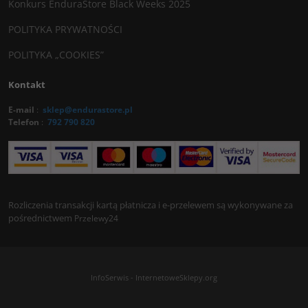
Konkurs EnduraStore Black Weeks 2025
POLITYKA PRYWATNOŚCI
POLITYKA „COOKIES”
Kontakt
E-mail
:
sklep@endurastore.pl
Telefon
:
792 790 820
Rozliczenia transakcji kartą płatnicza i e-przelewem są wykonywane za
pośrednictwem
Przelewy24
InfoSerwis
-
InternetoweSklepy.org