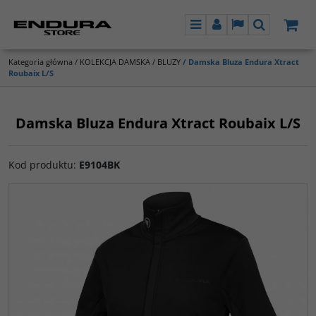
Menu
Panel
Lang
Szukaj
Kategoria główna
/
KOLEKCJA DAMSKA
/
BLUZY
/
Damska Bluza Endura Xtract
Roubaix L/S
Damska Bluza Endura Xtract Roubaix L/S
Kod produktu
:
E9104BK