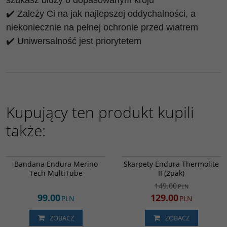
szukasz bluzy o dopasowanym kroju
✔️ Zależy Ci na jak najlepszej oddychalności, a
niekoniecznie na pełnej ochronie przed wiatrem
✔️ Uniwersalność jest priorytetem
Kupujący ten produkt kupili
także:
E0110BK
E1038
PROMOCJA
Bandana Endura Merino
Skarpety Endura Thermolite
Tech MultiTube
II (2pak)
149.00
PLN
99.00
129.00
PLN
PLN
ZOBACZ
ZOBACZ