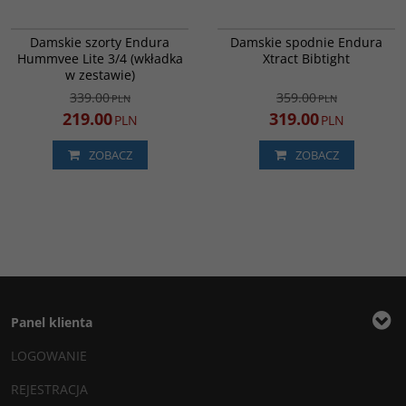
E6223SB
E6188BK
PROMOCJA
PROMOCJA
Damskie szorty Endura
Damskie spodnie Endura
Hummvee Lite 3/4 (wkładka
Xtract Bibtight
w zestawie)
339.00
359.00
PLN
PLN
219.00
319.00
PLN
PLN
ZOBACZ
ZOBACZ
Panel klienta
LOGOWANIE
REJESTRACJA