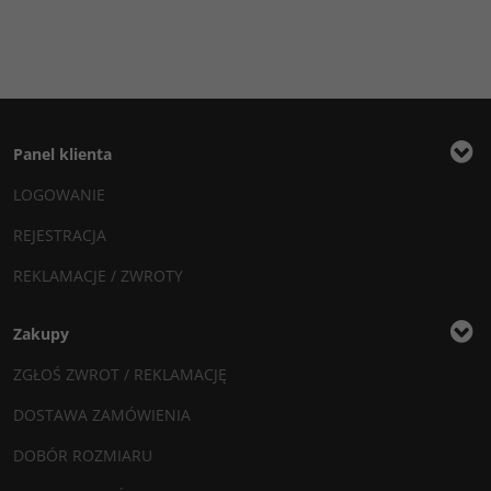
Panel klienta
LOGOWANIE
REJESTRACJA
REKLAMACJE / ZWROTY
Zakupy
ZGŁOŚ ZWROT / REKLAMACJĘ
DOSTAWA ZAMÓWIENIA
DOBÓR ROZMIARU