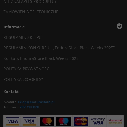
NIE ZNALAZŁEŚ PRODUKTU?
ZAMÓWIENIA TELEFONICZNE
Informacje
REGULAMIN SKLEPU
REGULAMIN KONKURSU - „EnduraStore Black Weeks 2025”
Konkurs EnduraStore Black Weeks 2025
POLITYKA PRYWATNOŚCI
POLITYKA „COOKIES”
Kontakt
E-mail
:
sklep@endurastore.pl
Telefon
:
792 790 820