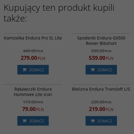
Kupujący ten produkt kupili
także:
E9172BK
E5083
PROMOCJA
PROMOCJA
Kamizelka Endura Pro SL Lite
Spodenki Endura GV500
DARMOWA DOSTAWA
Reiver Bibshort
449.00
599.00
PLN
PLN
279.00
539.00
PLN
PLN
ZOBACZ
ZOBACZ
E1258GO
E3209BK
PROMOCJA
WYPRZEDAŻ
PROMOCJA
Rękawiczki Endura
Bielizna Endura Transloft L/S
Hummvee Lite Icon
119.00
239.00
PLN
PLN
79.00
219.00
PLN
PLN
ZOBACZ
ZOBACZ