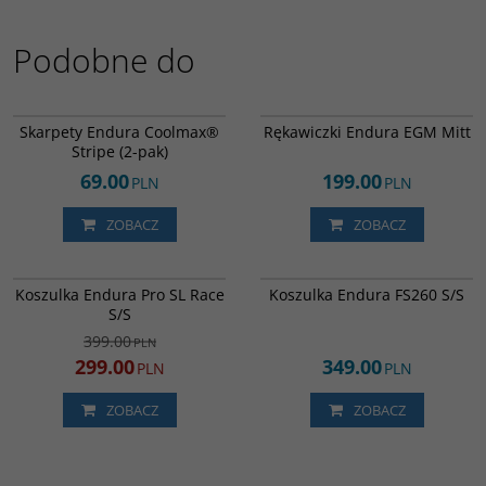
Podobne do
E1264BK
E1316BK
Skarpety Endura Coolmax®
Rękawiczki Endura EGM Mitt
Stripe (2-pak)
69.00
199.00
PLN
PLN
ZOBACZ
ZOBACZ
E3234BI
E3235BK
PROMOCJA
DARMOWA DOSTAWA
Koszulka Endura Pro SL Race
Koszulka Endura FS260 S/S
DARMOWA DOSTAWA
S/S
399.00
PLN
299.00
349.00
PLN
PLN
ZOBACZ
ZOBACZ