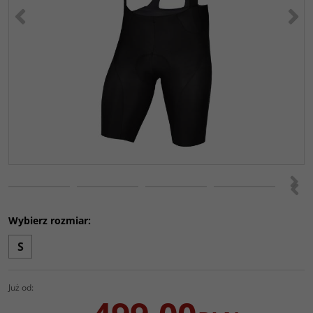
<
>
>
<
Wybierz rozmiar:
S
Już od: