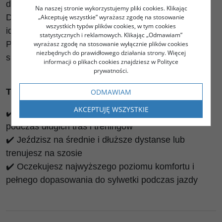
dostosowaną do sportowej pozycji na rowerze.
Na naszej stronie wykorzystujemy pliki cookies. Klikając
Dodatkowy panel lędźwiowy zapewnia przy tym
„Akceptuję wszystkie” wyrażasz zgodę na stosowanie
wszystkich typów plików cookies, w tym cookies
idealne dopasowanie spodenek do ciała.
statystycznych i reklamowych. Klikając „Odmawiam”
Profilowane są również szelki, które utrzymują
wyrażasz zgodę na stosowanie wyłącznie plików cookies
niezbędnych do prawidłowego działania strony. Więcej
spodenki na miejscu w pełnym komforcie.
informacji o plikach cookies znajdziesz w Polityce
prywatności.
TEN MODEL JEST DLA CIEBIE JEŚLI:
ODMAWIAM
AKCEPTUJĘ WSZYSTKIE
✔️ Szukasz spodenek, które zapewnią Ci komfort
podczas długich tras i treningów
✔️ Jeździsz na średnie i dłuższe dystanse lub
trenujesz na szosie
✔️ Oczekujesz najwyższego poziomu komfortu i
pełnego dopasowania do sylwetki podczas jazdy