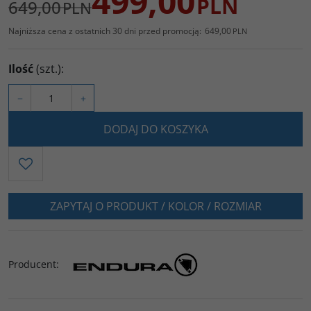
499,00
PLN
649,00
PLN
Najniższa cena z ostatnich 30 dni przed promocją:
649,00
PLN
Ilość
(szt.)
:
−
+
DODAJ DO KOSZYKA
ZAPYTAJ O PRODUKT / KOLOR / ROZMIAR
Producent
: