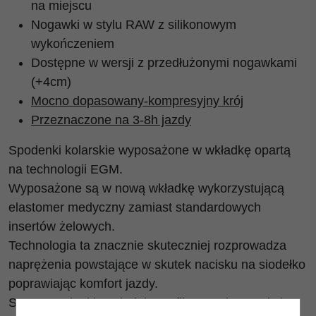
na miejscu
Nogawki w stylu RAW z silikonowym
wykończeniem
Dostępne w wersji z przedłużonymi nogawkami
(+4cm)
Mocno dopasowany-kompresyjny krój
Przeznaczone na 3-8h jazdy
Spodenki kolarskie wyposażone w wkładkę opartą
na technologii EGM.
Wyposażone są w nową wkładkę wykorzystującą
elastomer medyczny zamiast standardowych
insertów żelowych.
Technologia ta znacznie skuteczniej rozprowadza
naprężenia powstające w skutek nacisku na siodełko
poprawiając komfort jazdy.
Same spodenki posiadają profilowaną konstrukcję