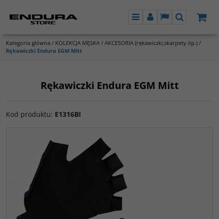
Menu
Panel
Lang
Szukaj
Kategoria główna
/
KOLEKCJA MĘSKA
/
AKCESORIA (rękawiczki,skarpety itp.)
/
Rękawiczki Endura EGM Mitt
Rękawiczki Endura EGM Mitt
Kod produktu
:
E1316BI