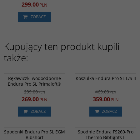
299.00
PLN
ZOBACZ
Kupujący ten produkt kupili
także:
E1187BK
E3177FO
PROMOCJA
PROMOCJA
Rękawiczki wodoodporne
Koszulka Endura Pro SL L/S II
DARMOWA DOSTAWA
DARMOWA DOSTAWA
Endura Pro SL Primaloft®
299.00
469.00
PLN
PLN
269.00
359.00
PLN
PLN
ZOBACZ
ZOBACZ
E4074BK
E5079BK
PROMOCJA
PROMOCJA
Spodenki Endura Pro SL EGM
Spodnie Endura FS260-Pro
DARMOWA DOSTAWA
DARMOWA DOSTAWA
Bibshort
Thermo Bibtights II