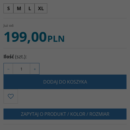
S
M
L
XL
Już od:
199,00
PLN
Ilość
(szt.)
:
−
+
DODAJ DO KOSZYKA
ZAPYTAJ O PRODUKT / KOLOR / ROZMIAR