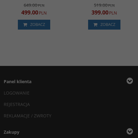
649.00
519.00
PLN
PLN
499.00
399.00
PLN
PLN
ZOBACZ
ZOBACZ
Panel klienta
LOGOWANIE
REJESTRACJA
REKLAMACJE / ZWROTY
Zakupy