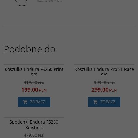
Podobne do
E3236YV
E3234BI
PROMOCJA
PROMOCJA
Koszulka Endura FS260 Print
Koszulka Endura Pro SL Race
DARMOWA DOSTAWA
DARMOWA DOSTAWA
S/S
S/S
319.00
399.00
PLN
PLN
199.00
299.00
PLN
PLN
ZOBACZ
ZOBACZ
E7150BK
PROMOCJA
Spodenki Endura FS260
DARMOWA DOSTAWA
Bibshort
479.00
PLN