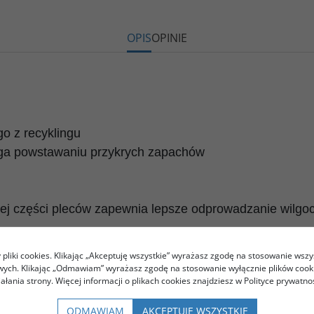
OPIS
OPINIE
o z recyklingu
ga powstawaniu przykrych zapachów
ej części pleców zapewnia lepsze odprowadzanie wilgoc
pliki cookies. Klikając „Akceptuję wszystkie” wyrażasz zgodę na stosowanie wszy
nie sprawdzająca się podczas jazdy w terenie i na co d
owych. Klikając „Odmawiam” wyrażasz zgodę na stosowanie wyłącznie plików coo
nimalistyczny styl bez dużych nadruków sprawią, że nie b
iałania strony. Więcej informacji o plikach cookies znajdziesz w Polityce prywatnoś
rawdza się jako pierwsza i jedyna warstwa latem.
ODMAWIAM
AKCEPTUJĘ WSZYSTKIE