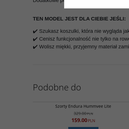
Dodatkowe perforacje zapewniają przewi
TEN MODEL JEST DLA CIEBIE JEŚLI:
✔️ Szukasz koszulki, która nie wygląda j
✔️ Cenisz funkcjonalność nie tylko na row
✔️ Wolisz miękki, przyjemny materiał zam
Podobne do
E8104
PROMOC
Szorty Endura Hummvee Lite
329.00
PLN
159.00
PLN