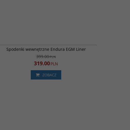
E5097BK
PROMOCJA
DARMOWA DOSTAWA
Spodenki wewnętrzne Endura EGM Liner
399.00
PLN
319.00
PLN
ZOBACZ