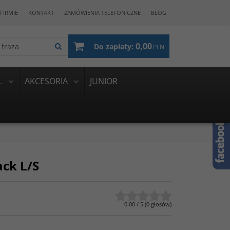
FIRMIE
KONTAKT
ZAMÓWIENIA TELEFONICZNE
BLOG
0,00
Do zapłaty:
PLN
L
AKCESORIA
JUNIOR
ack L/S
0.00
/
5
(
0
głosów)