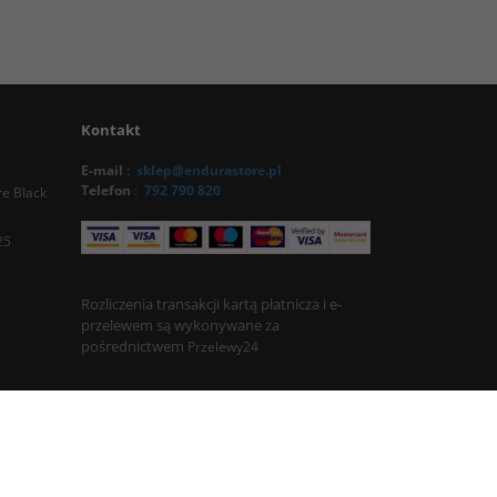
Kontakt
E-mail
:
sklep@endurastore.pl
Telefon
:
792 790 820
e Black
25
Rozliczenia transakcji kartą płatnicza i e-
przelewem są wykonywane za
pośrednictwem
Przelewy24
InfoSerwis
-
InternetoweSklepy.org