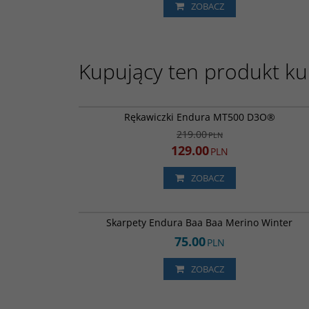
ZOBACZ
Kupujący ten produkt kup
E0158
PROMOC
Rękawiczki Endura MT500 D3O®
219.00
PLN
129.00
PLN
ZOBACZ
E1227
Skarpety Endura Baa Baa Merino Winter
75.00
PLN
ZOBACZ