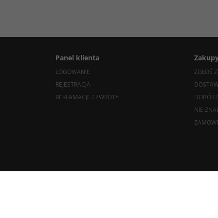
Panel klienta
Zakup
LOGOWANIE
ZGŁOŚ Z
REJESTRACJA
DOSTAW
REKLAMACJE / ZWROTY
DOBÓR 
NIE ZNA
ZAMÓWI