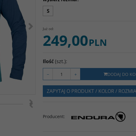
S
>
Już od:
249,00
PLN
Ilość
(szt.)
:
−
+
DODAJ DO KO
ZAPYTAJ O PRODUKT / KOLOR / ROZMI
>
<
Producent
: