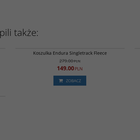
ili także:
BB
E9155PA
JA
PROMOCJA
Koszulka Endura Singletrack Fleece
279.00
PLN
149.00
PLN
ZOBACZ
BB