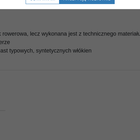
ewność.
ak rowerowa, lecz wykonana jest z technicznego materiał
erze
iast typowych, syntetycznych włókien
AT
JA