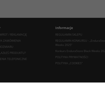
y
Informacje
WROT / REKLAMACJĘ
REGULAMIN SKLEPU
A ZAMÓWIENIA
REGULAMIN KONKURSU - „EnduraStor
Weeks 2025”
ROZMIARU
Konkurs EnduraStore Black Weeks 20
LAZŁEŚ PRODUKTU?
POLITYKA PRYWATNOŚCI
ENIA TELEFONICZNE
POLITYKA „COOKIES”