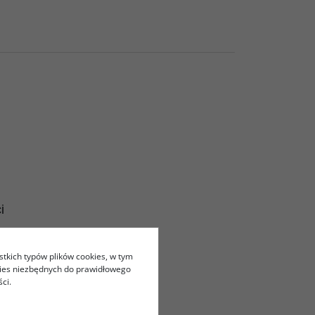
i
stkich typów plików cookies, w tym
zień.
kies niezbędnych do prawidłowego
ędziesz chciał jej ściągnąć.
ci.