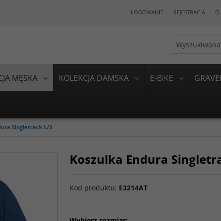
LOGOWANIE
REJESTRACJA
O 
CJA MĘSKA
KOLEKCJA DAMSKA
E-BIKE
GRAVE
ura Singletrack L/S
Koszulka Endura Singletr
Kod produktu
:
E3214AT
Wybierz rozmiar: