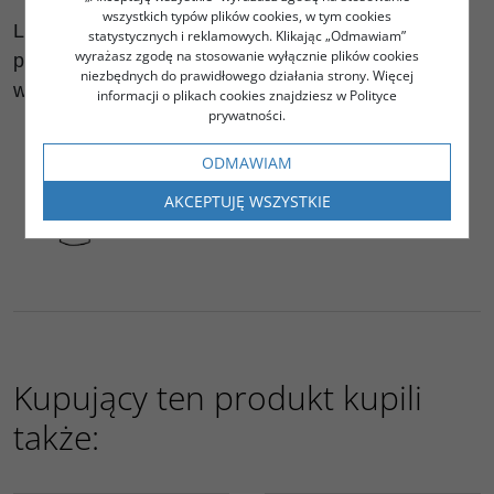
wszystkich typów plików cookies, w tym cookies
Lekkie rękawiczki na lato zapewniające dobrą
statystycznych i reklamowych. Klikając „Odmawiam”
wyrażasz zgodę na stosowanie wyłącznie plików cookies
przewiewność oraz wygodę dzięki systemowi
niezbędnych do prawidłowego działania strony. Więcej
wkładek żelowych.
informacji o plikach cookies znajdziesz w Polityce
prywatności.
ODMAWIAM
AKCEPTUJĘ WSZYSTKIE
Kupujący ten produkt kupili
także:
E1258GO
E6194DT