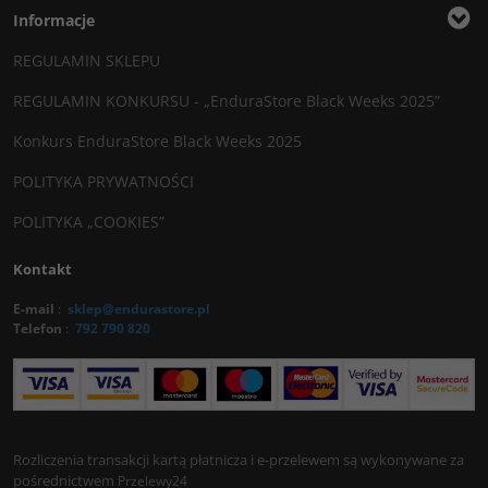
Informacje
REGULAMIN SKLEPU
REGULAMIN KONKURSU - „EnduraStore Black Weeks 2025”
Konkurs EnduraStore Black Weeks 2025
POLITYKA PRYWATNOŚCI
POLITYKA „COOKIES”
Kontakt
E-mail
:
sklep@endurastore.pl
Telefon
:
792 790 820
Rozliczenia transakcji kartą płatnicza i e-przelewem są wykonywane za
pośrednictwem
Przelewy24