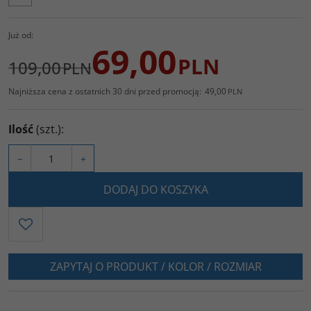
Już od:
69,00
PLN
109,00
PLN
Najniższa cena z ostatnich 30 dni przed promocją:
49,00
PLN
Ilość
(szt.)
:
−
+
DODAJ DO KOSZYKA
ZAPYTAJ O PRODUKT / KOLOR / ROZMIAR