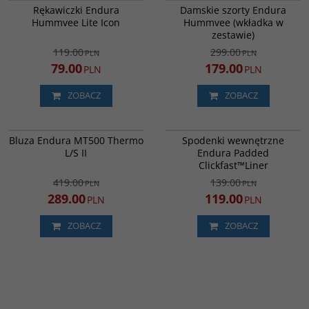
PROMOCJA
WYPRZEDAŻ
PROMOCJA
Rękawiczki Endura
Damskie szorty Endura
Hummvee Lite Icon
Hummvee (wkładka w
zestawie)
119.00
299.00
PLN
PLN
79.00
179.00
PLN
PLN
ZOBACZ
ZOBACZ
E3194BO
E0160BK
PROMOCJA
PROMOCJA
Bluza Endura MT500 Thermo
Spodenki wewnętrzne
DARMOWA DOSTAWA
L/S II
Endura Padded
Clickfast™Liner
419.00
139.00
PLN
PLN
289.00
119.00
PLN
PLN
ZOBACZ
ZOBACZ