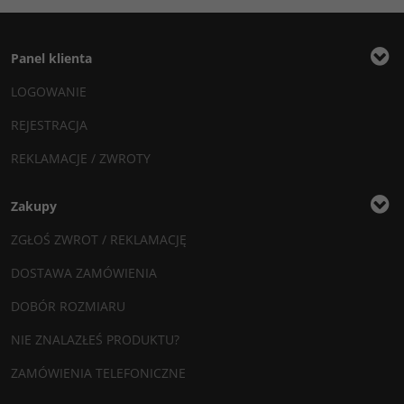
Panel klienta
LOGOWANIE
REJESTRACJA
REKLAMACJE / ZWROTY
Zakupy
ZGŁOŚ ZWROT / REKLAMACJĘ
DOSTAWA ZAMÓWIENIA
DOBÓR ROZMIARU
NIE ZNALAZŁEŚ PRODUKTU?
ZAMÓWIENIA TELEFONICZNE