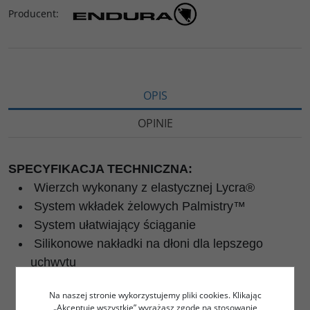
Producent
:
OPIS
OPINIE
SPECYFIKACJA TECHNICZNA:
Wierzch wykonany z elastycznej Lycra®
System wkładek żelowych Palmistry™
System ułatwiający ściąganie
Silikonowe nakładki na dłoni dla lepszego
uchwytu
Dopasowany mankiet z rzepem Velcro ®
Na naszej stronie wykorzystujemy pliki cookies. Klikając
Duża wstawka do wycierania potu
„Akceptuję wszystkie” wyrażasz zgodę na stosowanie