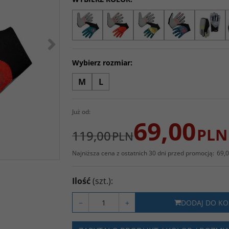
>
Wybierz rozmiar:
M
L
Już od:
69,00
PLN
119,00
PLN
Najniższa cena z ostatnich 30 dni przed promocją:
69,
Ilość
(szt.)
:
−
+
DODAJ DO KO