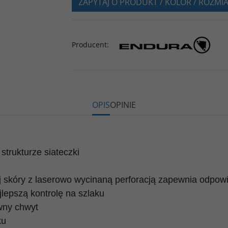
ZAPYTAJ O PRODUKT / KOLOR / ROZMI
Producent
:
OPIS
OPINIE
strukturze siateczki
 skóry z laserowo wycinaną perforacją zapewnia odpowi
epszą kontrolę na szlaku
wny chwyt
ku