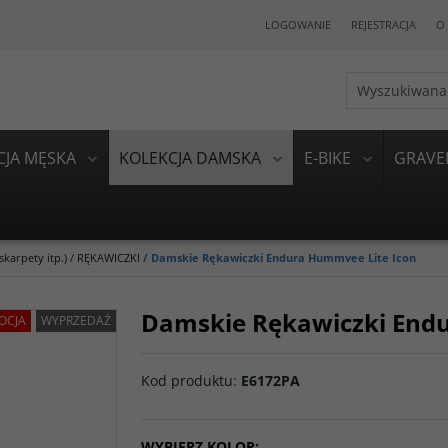
LOGOWANIE
REJESTRACJA
O 
CJA MĘSKA
KOLEKCJA DAMSKA
E-BIKE
GRAVE
karpety itp.)
/
RĘKAWICZKI
/
Damskie Rękawiczki Endura Hummvee Lite Icon
Damskie Rękawiczki End
OCJA
WYPRZEDAŻ
Kod produktu
:
E6172PA
WYBIERZ KOLOR: