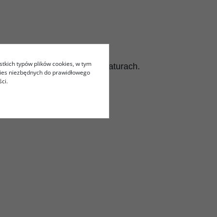
stkich typów plików cookies, w tym
ę nawet w najwyższych temperaturach.
kies niezbędnych do prawidłowego
ci.