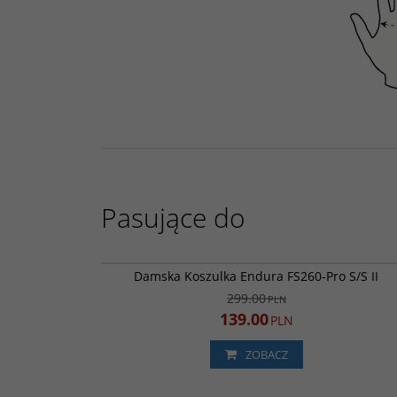
Pasujące do
E6174
PROMOCJA
WYPRZED
Damska Koszulka Endura FS260-Pro S/S II
299.00
PLN
139.00
PLN
ZOBACZ