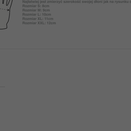
PB
AŻ