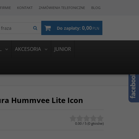
FIRMIE
KONTAKT
ZAMÓWIENIA TELEFONICZNE
BLOG
0,00
Do zapłaty:
PLN
L
AKCESORIA
JUNIOR
ura Hummvee Lite Icon
0.00
/
5
(
0
głosów)