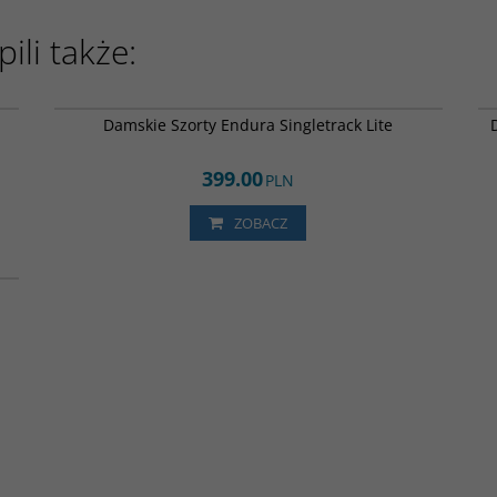
ili także:
BK
E6170BK
WA
DARMOWA DOSTAWA
Damskie Szorty Endura Singletrack Lite
399.00
PLN
ZOBACZ
BK
JA