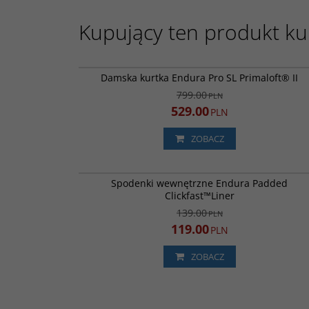
Kupujący ten produkt kup
E9187
PROMOCJA
DARMOWA DOSTA
Damska kurtka Endura Pro SL Primaloft® II
799.00
PLN
529.00
PLN
ZOBACZ
E0160
PROMOC
Spodenki wewnętrzne Endura Padded
Clickfast™Liner
139.00
PLN
119.00
PLN
ZOBACZ