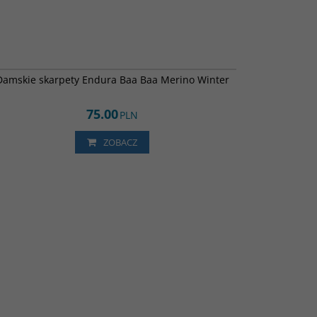
E0165DT
Damskie skarpety Endura Baa Baa Merino Winter
75.00
PLN
ZOBACZ