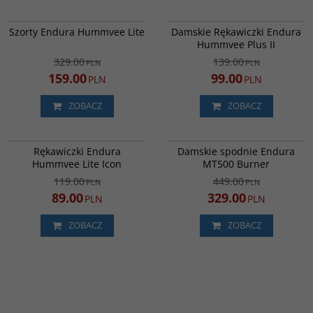
E8104AT
E6120GS
PROMOCJA
PROMOCJA
Szorty Endura Hummvee Lite
Damskie Rękawiczki Endura
Hummvee Plus II
329.00
139.00
PLN
PLN
159.00
99.00
PLN
PLN
ZOBACZ
ZOBACZ
E1258BI
E8115GS
PROMOCJA
PROMOCJA
Rękawiczki Endura
Damskie spodnie Endura
DARMOWA DOSTAWA
Hummvee Lite Icon
MT500 Burner
119.00
449.00
PLN
PLN
89.00
329.00
PLN
PLN
ZOBACZ
ZOBACZ