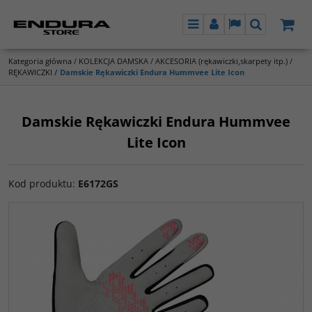
Menu
Panel
Lang
Szukaj
Kategoria główna
/
KOLEKCJA DAMSKA
/
AKCESORIA (rękawiczki,skarpety itp.)
/
RĘKAWICZKI
/
Damskie Rękawiczki Endura Hummvee Lite Icon
Damskie Rękawiczki Endura Hummvee
Lite Icon
Kod produktu
:
E6172GS