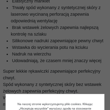
Elastyczny mankiet
Trwały spód wykonany z syntetycznej skóry z
laserowo wycinaną perforacją zapewnia
odpowiednią wentylację
Brak wstawek żelowych zapewnia najlepszą
kontrolę na szlaku
Silikonowe nadruki zapewniające pewny chwyt
Wstawka do wycierania potu na kciuku
Nadruk na wierzchu
Udowadniają, że czasem mniej znaczy więcej
Super lekkie rękawiczki zapewniające perfekcyjny
chwyt.
Spód wykonany z syntetycznej skóry bez wstawek
żelowych zapewnia perfekcyjny chwyt.
Wierzch to z kolei bardzo cienki i przewiewny
materiał sprawiający, że rękawiczki sprawdzają się
Na naszej stronie wykorzystujemy pliki cookies. Klikając
„Akceptuję wszystkie” wyrażasz zgodę na stosowanie