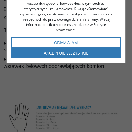
nawet w najwyższych temperaturach.
wszystkich typów plików cookies, w tym cookies
Dopełnieniem całości jest elastyczny mankiet
statystycznych i reklamowych. Klikając „Odmawiam”
wyrażasz zgodę na stosowanie wyłącznie plików cookies
zamiast rzepu.
niezbędnych do prawidłowego działania strony. Więcej
informacji o plikach cookies znajdziesz w Polityce
TEN MODEL JEST DLA CIEBIE JEŚLI:
prywatności.
✔️ Szukasz super lekkich i przewiewnych
ODMAWIAM
rękawiczek
AKCEPTUJĘ WSZYSTKIE
✔️ Oczekujesz pewnego chwytu i nie potrzebujesz
wstawek żelowych poprawiających komfort