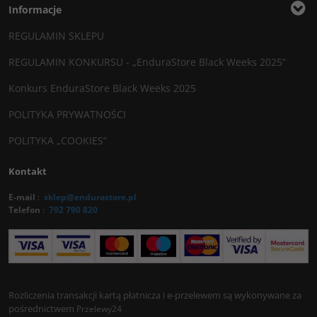
Informacje
REGULAMIN SKLEPU
REGULAMIN KONKURSU - „EnduraStore Black Weeks 2025”
Konkurs EnduraStore Black Weeks 2025
POLITYKA PRYWATNOŚCI
POLITYKA „COOKIES”
Kontakt
E-mail
:
sklep@endurastore.pl
Telefon
:
792 790 820
Rozliczenia transakcji kartą płatnicza i e-przelewem są wykonywane za
pośrednictwem
Przelewy24