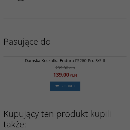
Pasujące do
E6174PB
PROMOCJA
WYPRZEDAŻ
Damska Koszulka Endura FS260-Pro S/S II
299.00
PLN
139.00
PLN
ZOBACZ
Kupujący ten produkt kupili
także: