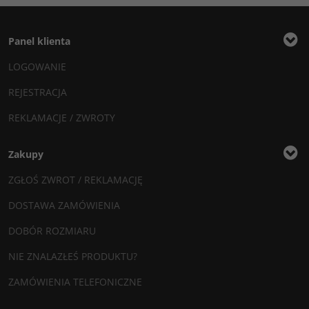
Panel klienta
LOGOWANIE
REJESTRACJA
REKLAMACJE / ZWROTY
Zakupy
ZGŁOŚ ZWROT / REKLAMACJĘ
DOSTAWA ZAMÓWIENIA
DOBÓR ROZMIARU
NIE ZNALAZŁEŚ PRODUKTU?
ZAMÓWIENIA TELEFONICZNE