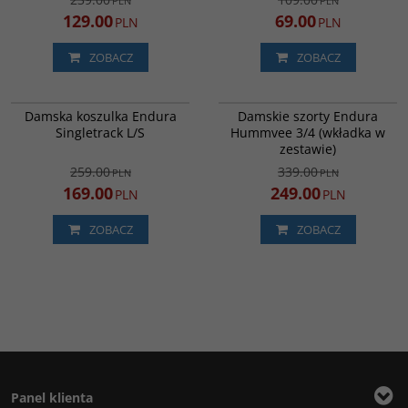
PLN
PLN
129.00
69.00
PLN
PLN
ZOBACZ
ZOBACZ
E6221MAG
E6195DT
PROMOCJA
PROMOCJA
Damska koszulka Endura
Damskie szorty Endura
Singletrack L/S
Hummvee 3/4 (wkładka w
zestawie)
259.00
339.00
PLN
PLN
169.00
249.00
PLN
PLN
ZOBACZ
ZOBACZ
Panel klienta