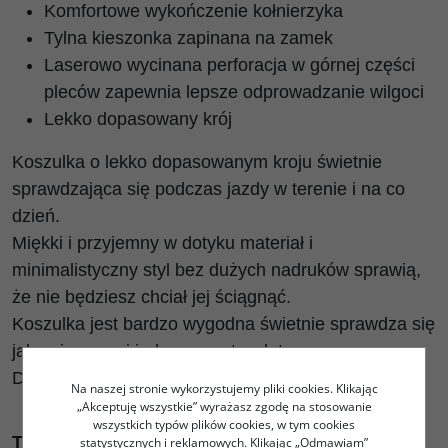
Komfortowe wykończenie kołnierzyka
Tylna kieszonka zapinana na zamek
Laserowo wycinana perforacja w górnej części
pleców zapewnia lepsze odprowadzanie wilgoci
Lekko dopasowany krój
Koszulka o lekko dopasowanym kroju świetnie
sprawdzająca się podczas jazdy w terenie i na co
dzień.
Miękki i przyjemny w dotyku materiał i
minimalistyczny styl bez dużych nadruków sprawią,
że nie będziesz chciał jej ściągnąć.
Koszulka jest bardzo wygodna świetnie sprawdza się
jako pierwsza i jedyna warstwa latem.
Dodatkowe perforacje zapewniają przewiewność.
Na naszej stronie wykorzystujemy pliki cookies. Klikając
„Akceptuję wszystkie” wyrażasz zgodę na stosowanie
wszystkich typów plików cookies, w tym cookies
TEN MODEL JEST DLA CIEBIE JEŚLI:
statystycznych i reklamowych. Klikając „Odmawiam”