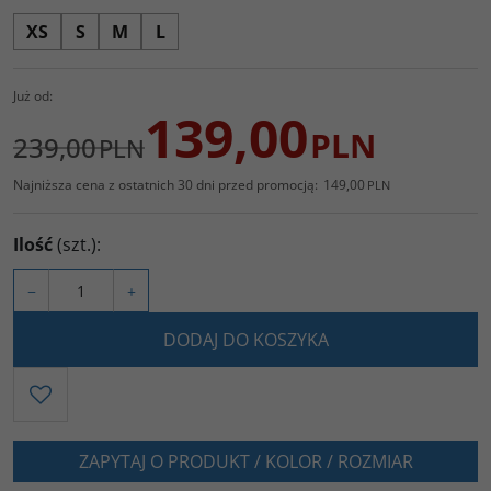
XS
S
M
L
Już od:
139,00
PLN
239,00
PLN
Najniższa cena z ostatnich 30 dni przed promocją:
149,00
PLN
Ilość
(szt.)
:
−
+
DODAJ DO KOSZYKA
ZAPYTAJ O PRODUKT / KOLOR / ROZMIAR