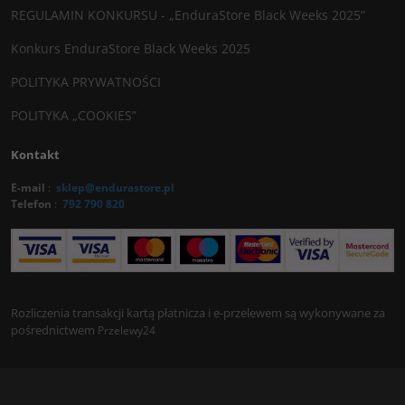
REGULAMIN KONKURSU - „EnduraStore Black Weeks 2025”
Konkurs EnduraStore Black Weeks 2025
POLITYKA PRYWATNOŚCI
POLITYKA „COOKIES”
Kontakt
E-mail
:
sklep@endurastore.pl
Telefon
:
792 790 820
Rozliczenia transakcji kartą płatnicza i e-przelewem są wykonywane za
pośrednictwem
Przelewy24