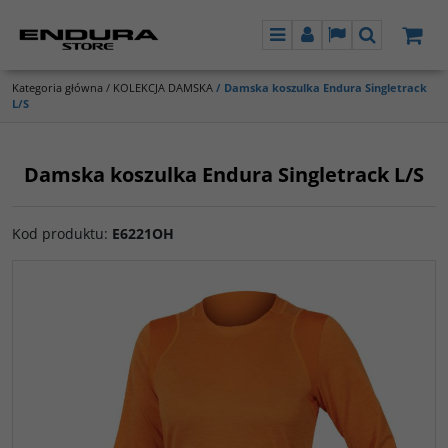
Menu
Panel
Lang
Szukaj
Kategoria główna
/
KOLEKCJA DAMSKA
/
Damska koszulka Endura Singletrack
L/S
Damska koszulka Endura Singletrack L/S
Kod produktu
:
E6221OH