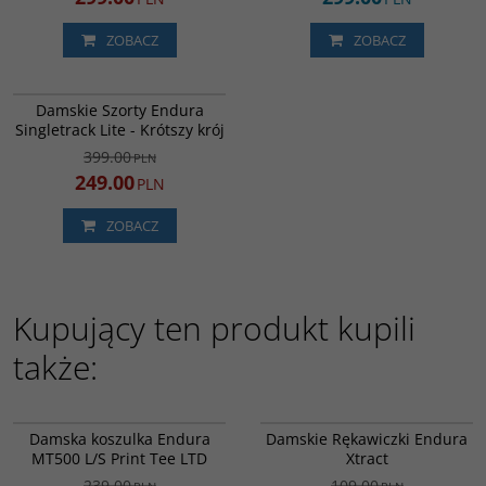
ZOBACZ
ZOBACZ
E6170OH/S
PROMOCJA
Damskie Szorty Endura
DARMOWA DOSTAWA
Singletrack Lite - Krótszy krój
399.00
PLN
249.00
PLN
ZOBACZ
Kupujący ten produkt kupili
także:
E6219BK
E6210PP
PROMOCJA
WYPRZEDAŻ
PROMOCJA
WYPRZEDAŻ
Damska koszulka Endura
Damskie Rękawiczki Endura
MT500 L/S Print Tee LTD
Xtract
239.00
109.00